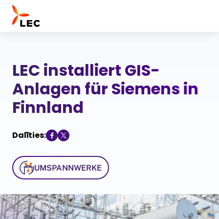
LEC installiert GIS-
Über uns
Unser Team
Anlagen für Siemens in
Unternehmensstruktur
Finnland
LEC-Nachhaltigkeitsinitiativen
Zertifikate
Dalīties:
Telekommunikation
Energie
UMSPANNWERKE