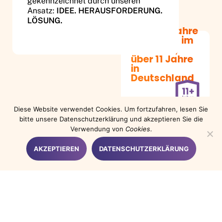
gekennzeichnet durch unseren
Ansatz:
IDEE. HERAUSFORDERUNG.
LÖSUNG.
Über 30 Jahre
Erfahrung im
Baltikum,
über 11 Jahre
in
Deutschland
Diese Website verwendet Cookies. Um fortzufahren, lesen Sie
bitte unsere Datenschutzerklärung und akzeptieren Sie die
Verwendung von
Cookies
.
280 Professionelle
AKZEPTIEREN
DATENSCHUTZERKLÄRUNG
Mitarbeitnde
Unser erfahrenes und
hochqualifiziertes Team von
Fachleuten gewährleistet
hervorragende Qualität und Präzision
bei jedem Projekt.