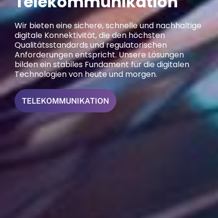
Telekommunikation
Wir bieten eine sichere, schnelle und nachhaltige
digitale Konnektivität, die den höchsten
Qualitätsstandards und regulatorischen
Anforderungen entspricht. Unsere Lösungen
bilden ein stabiles Fundament für die digitalen
Technologien von heute und morgen.
NEUIGKEITEN
TELEKOMMUNIKATION
ENERGIE
KARRIERE
ÜBER UNS