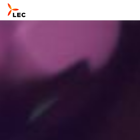
Über uns
Unser Team
Unternehmensstruktur
LEC-Nachhaltigkeitsinitiativen
Zertifikate
Telekommunikation
Energie