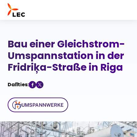
Bau einer Gleichstrom-
Über uns
Unser Team
Umspannstation in der
Unternehmensstruktur
Fridriķa-Straße in Riga
LEC-Nachhaltigkeitsinitiativen
Zertifikate
Dalīties:
Telekommunikation
Energie
UMSPANNWERKE